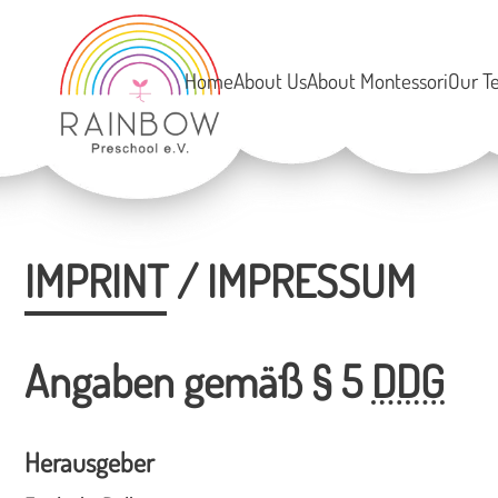
Home
About Us
About Montessori
Our T
IMPRINT / IMPRESSUM
Angaben gemäß § 5
DDG
Herausgeber